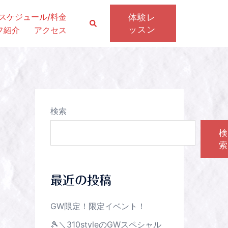
スケジュール/料金
体験レ
ッスン
フ紹介
アクセス
検索
検
索
最近の投稿
GW限定！限定イベント！
🎾＼310styleのGWスペシャル