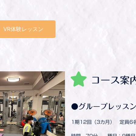
VR体験レッスン
コース案
●グループレッス
1期12回（3カ月） 定員
時間 70分 種目：9種目