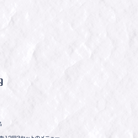
内
ン
6名
を12回3セットのメニュー