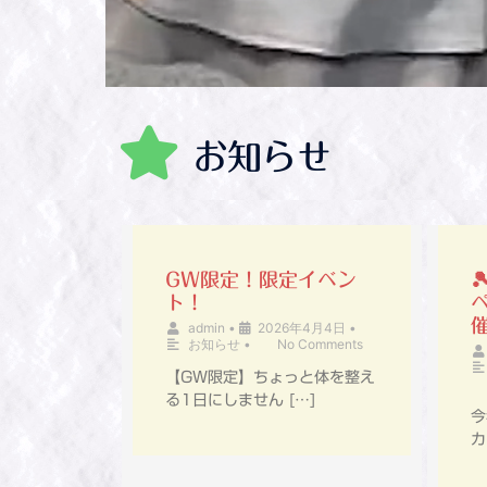
お知らせ
GW限定！限定イベン

ト！
催
admin
•
2026年4月4日
•
お知らせ
•
No Comments
【GW限定】ちょっと体を整え
る1日にしません […]
今
カ