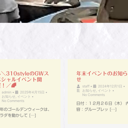
＼310styleのGWス
年末イベントのお知ら
ペシャルイベント開
せ
！／🌈
staff
•
2024年12月1日
•
お知らせ
,
イベント
•
admin
•
2025年4月15日
•
No Comments
お知らせ
,
イベント
•
No Comments
日付：１２月２６日（木） 
年のゴールデンウィークは、
容：グループレッ […]
ラダを動かして […]