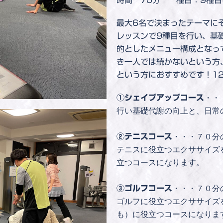
最大6名で決まったテーマに
レッスンで9種目を行い、基
的としたメニュー構成となっ
き一人では続かないという方
という方におすすめです！1
・・
①シェイプアップコース
行い基礎代謝の向上と、日常
・・・７０分
②テニスコース
テニスに役立つエクササイズ
立つコースになります。
・・・７０分
③ゴルフコース
ゴルフに役立つエクササイズ
も）に役立つコースになりま