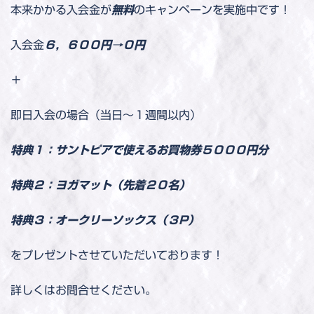
本来かかる入会金が
無料
のキャンペーンを実施中です！
入会金
６，６００円→０円
＋
即日入会の場合（当日～１週間以内）
特典１：サントピアで使えるお買物券５０００円分
特典２：ヨガマット（先着２０名）
特典３：オークリーソックス（３P）
をプレゼントさせていただいております！
詳しくはお問合せください。